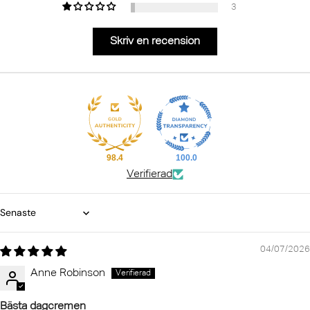
3
Skriv en recension
98.4
100.0
Verifierad
Sort by
04/07/2026
Anne Robinson
Bästa dagcremen