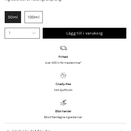
50ml
100ml
Lägg till i varukorg
1
Fri frakt
över 400 kr för medlemmar*
Cruelty-free
Mot djurförsök
Etisk handel
Etiskt framtagna ingredienser