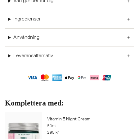
Vad gör det för dig
Ingredienser
Användning
Leveransalternativ
Komplettera med:
Vitamin E Night Cream
50ml
295 kr