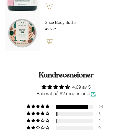
Shea Body Butter
425 kr
Kundrecensioner
4.69 av 5
Baserat på 62 recensioner
54
3
2
0