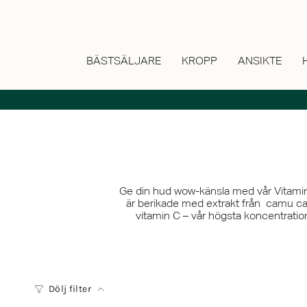
Hoppa
till
innehåll
BÄSTSÄLJARE
KROPP
ANSIKTE
Ge din hud wow-känsla med vår Vitamin 
är berikade med extrakt från camu cam
vitamin C – vår högsta koncentratio
Dölj filter