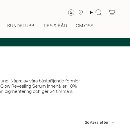
Sök
Konto
KUNDKLUBB
TIPS & RÅD
OM OSS
ung. Några av våra bästsäljande formler
 C Glow Revealing Serum innehåller 10%
jämn pigmentering och ger 24 timmars
Sortera
Sortera efter