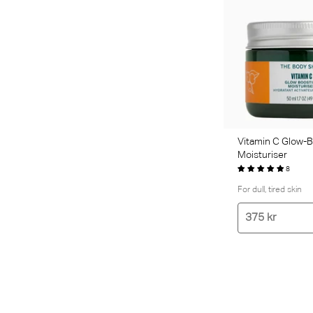
Vitamin C Glow-B
Moisturiser
8
For dull, tired skin
375 kr