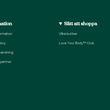
mation
Sätt att shoppa
ormation
Våra butiker
licy
Love Your Body™ Club
nvändning
epartner