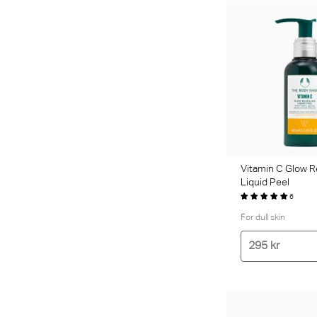
Vitamin C Glow R
Liquid Peel
6
For dull skin
295 kr