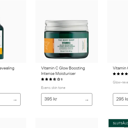
evealing
Vitamin C Glow Boosting
Vitamin
Intense Moisturiser
8
Glow-reve
Evens skin tone
395 kr
295 k
SLUTSÅL