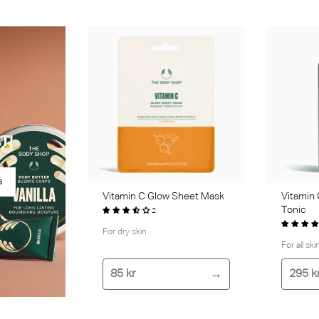
T!
a
Vitamin C Glow Sheet Mask
Vitamin 
Tonic
2
For dry skin
For all sk
85 kr
295 k