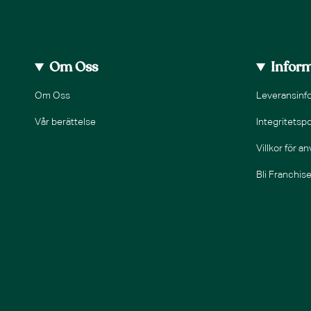
Om Oss
Infor
Om Oss
Leveransinf
Vår berättelse
Integritetspo
Villkor för a
Bli Franchis