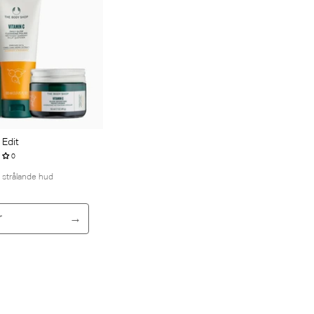
 Edit
0
n strålande hud
r