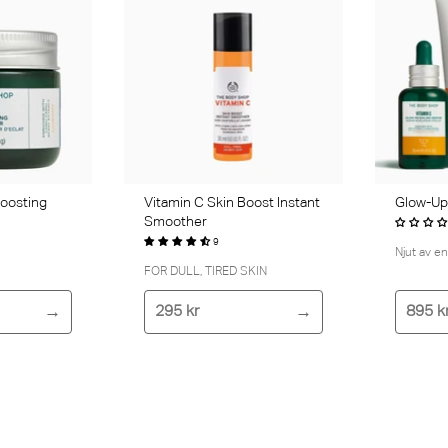
oosting
Vitamin C Skin Boost Instant
Glow-Up
Smoother
9
Njut av e
FOR DULL, TIRED SKIN
295 kr
895 k