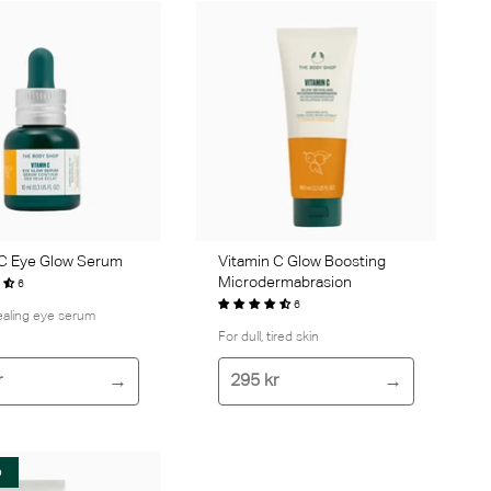
 C Eye Glow Serum
Vitamin C Glow Boosting
Microdermabrasion
6
6
aling eye serum
For dull, tired skin
r
295 kr
D