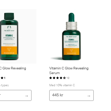
efter
C Glow Revealing
Vitamin C Glow Revealing
Serum
5
12
in types
Med 10% vitamin C
r
445 kr