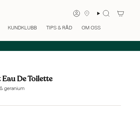
Sök
Konto
KUNDKLUBB
TIPS & RÅD
OM OSS
 Eau De Toilette
 & geranium