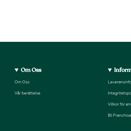
Om Oss
Infor
Om Oss
Leveransinf
Vår berättelse
Integritetspo
Villkor för a
Bli Franchis