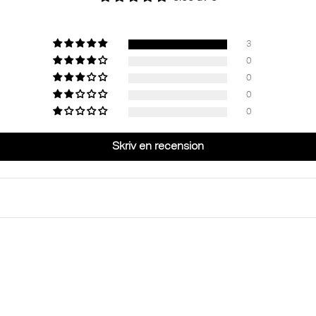
3
0
0
0
0
Skriv en recension