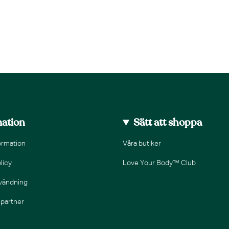
mation
Sätt att shoppa
ormation
Våra butiker
licy
Love Your Body™ Club
nvändning
epartner