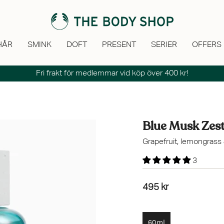
HÅR
SMINK
DOFT
PRESENT
SERIER
OFFERS
Fri frakt för medlemmar vid köp över 400 kr!
Club Deal: Shower Gel 250 ml -20%✨
Blue Musk Zest
Grapefruit, lemongrass
3
495 kr
60ml