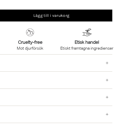
Lägg till i varukorg
Cruelty-free
Etisk handel
Mot djurförsök
Etiskt framtagna ingredienser