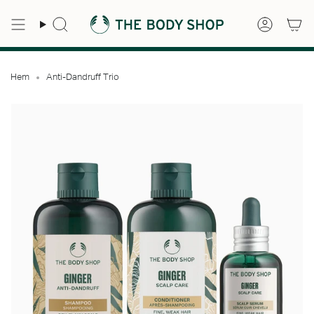
Hoppa
till
Sök
Konto
innehåll
Hem
Anti-Dandruff Trio