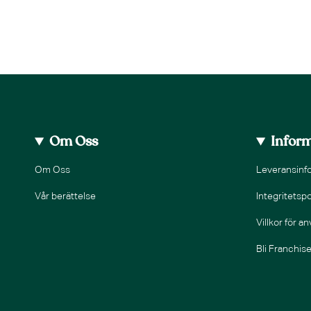
Om Oss
Infor
Om Oss
Leveransinf
Vår berättelse
Integritetspo
Villkor för a
Bli Franchis