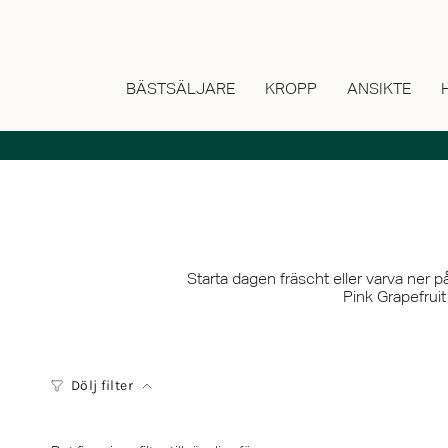
Hoppa
till
innehåll
BÄSTSÄLJARE
KROPP
ANSIKTE
Starta dagen fräscht eller varva ner 
Pink Grapefrui
Dölj filter