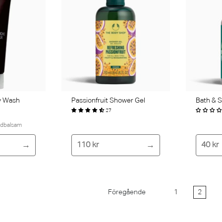
y Wash
Passionfruit Shower Gel
Bath & S
27
udbalsam
110 kr
40 kr
Föregående
1
2