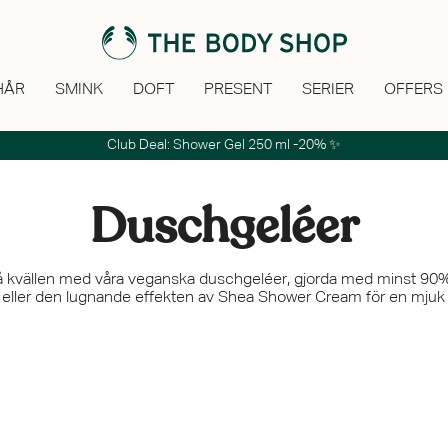
HÅR
SMINK
DOFT
PRESENT
SERIER
OFFERS
Club Deal: Shower Gel 250 ml -20% ✨
Duschgeléer
på kvällen med våra veganska duschgeléer, gjorda med minst 90% 
t eller den lugnande effekten av Shea Shower Cream för en mjuk 