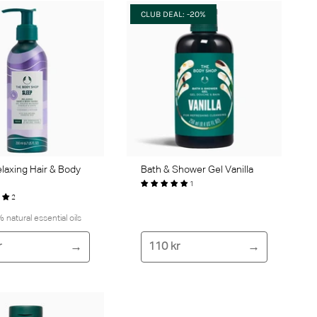
CLUB DEAL: -20%
laxing Hair & Body
Bath & Shower Gel Vanilla
1
2
natural essential oils
r
110 kr