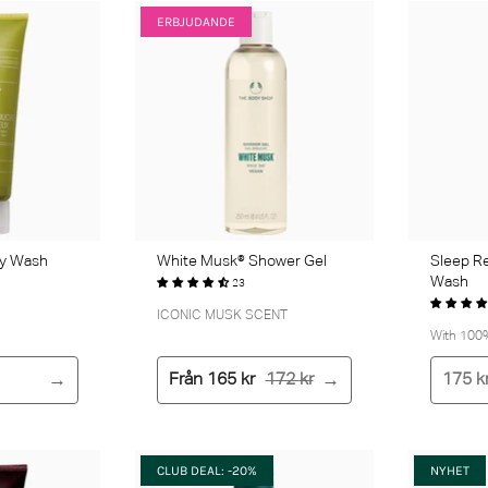
ERBJUDANDE
dy Wash
White Musk® Shower Gel
Sleep Re
Wash
23
ICONIC MUSK SCENT
With 100% 
Från
165 kr
172 kr
175 k
CLUB DEAL: -20%
NYHET