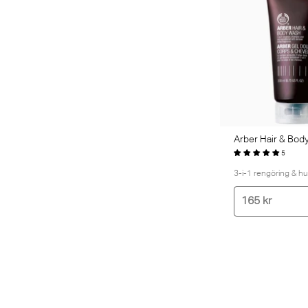
Arber Hair & Bod
5
3-i-1 rengöring & h
165 kr