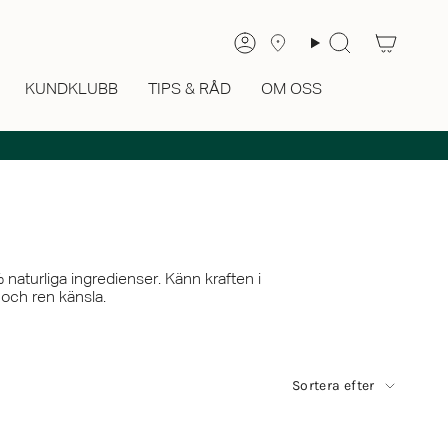
Sök
Konto
KUNDKLUBB
TIPS & RÅD
OM OSS
naturliga ingredienser. Känn kraften i
och ren känsla.
Sortera
Sortera efter
efter