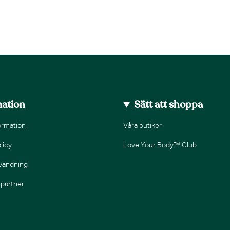
mation
Sätt att shoppa
ormation
Våra butiker
licy
Love Your Body™ Club
nvändning
epartner