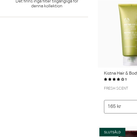
Det finns inga filter tillgängliga för
denna kollektion
Kistna Hair & Bo
5
FRESH SCENT
165 kr
SLUTSÅLD