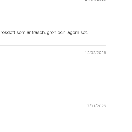
 rosdoft som är fräsch, grön och lagom söt.
12/02/2026
17/01/2026