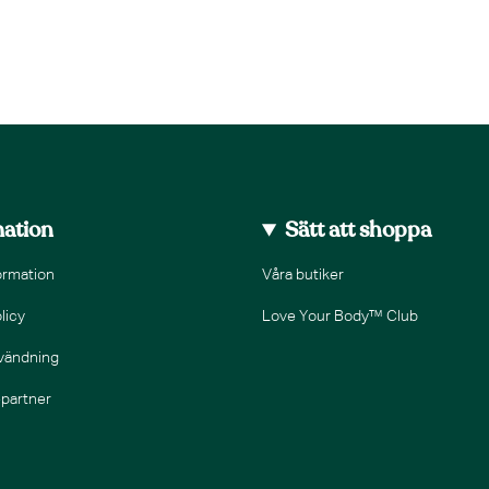
mation
Sätt att shoppa
ormation
Våra butiker
licy
Love Your Body™ Club
nvändning
epartner