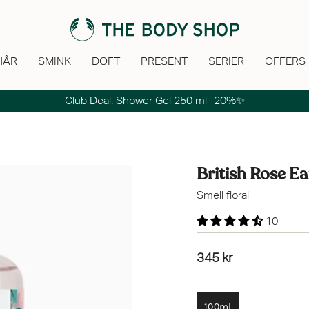
HÅR
SMINK
DOFT
PRESENT
SERIER
OFFERS
Fri frakt för medlemmar vid köp över 400 kr!
Club Deal: Shower Gel 250 ml -20%✨
British Rose Ea
Smell floral
10
345 kr
100ml