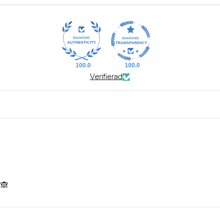
100.0
100.0
Verifierad
 🙈