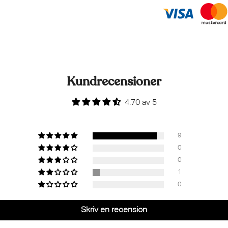
Kundrecensioner
4.70 av 5
9
0
0
1
0
Skriv en recension