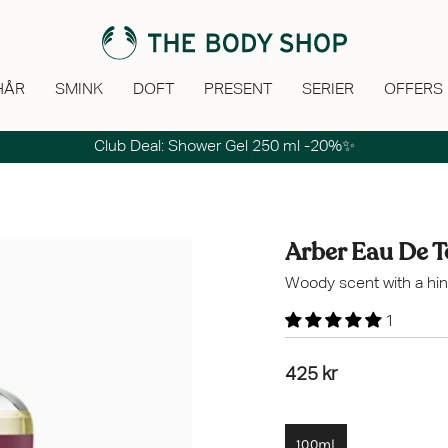
HÅR
SMINK
DOFT
PRESENT
SERIER
OFFERS
Club Deal: Shower Gel 250 ml -20%✨
Arber Eau De To
Woody scent with a hint
1
425 kr
100ml