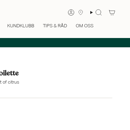
Sök
Konto
KUNDKLUBB
TIPS & RÅD
OM OSS
ilette
 of citrus