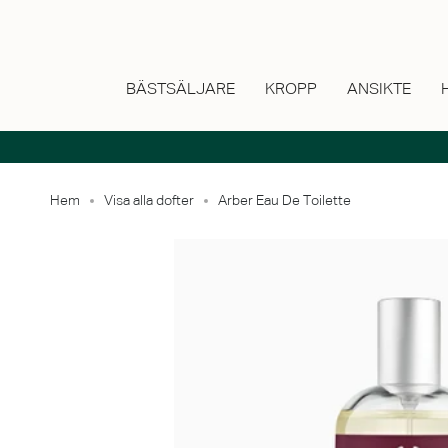
Hoppa
till
innehåll
BÄSTSÄLJARE
KROPP
ANSIKTE
Hem
Visa alla dofter
Arber Eau De Toilette