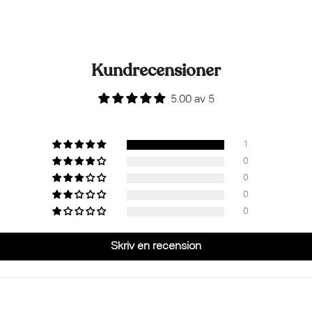
Kundrecensioner
5.00 av 5
1
0
0
0
0
Skriv en recension