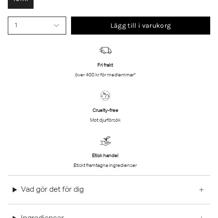
Lägg till i varukorg
1
Fri frakt
över 400 kr för medlemmar*
Cruelty-free
Mot djurförsök
Etisk handel
Etiskt framtagna ingredienser
Vad gör det för dig