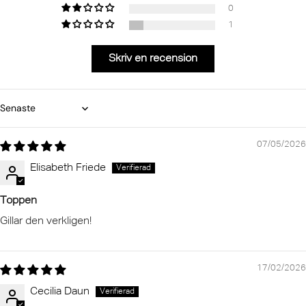
0
1
Skriv en recension
Sort by
07/05/2026
Elisabeth Friede
Toppen
Gillar den verkligen!
17/02/2026
Cecilia Daun