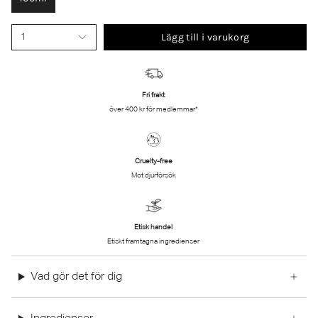
Lägg till i varukorg
1
Fri frakt
över 400 kr för medlemmar*
Cruelty-free
Mot djurförsök
Etisk handel
Etiskt framtagna ingredienser
Vad gör det för dig