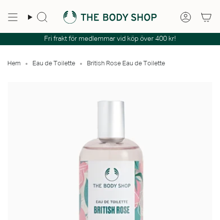
Hoppa
till
Sök
Konto
innehåll
Fri frakt för medlemmar vid köp över 400 kr!
Hem
Eau de Toilette
British Rose Eau de Toilette