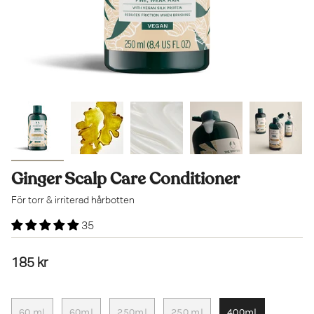
Ginger Scalp Care Conditioner
För torr & irriterad hårbotten
35
185 kr
60 ml
60ml
250ml
250 ml
400ml