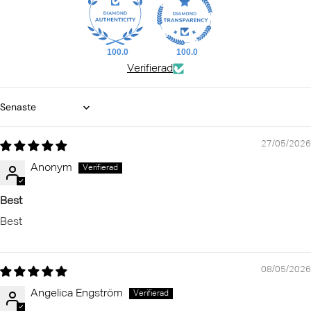
100.0
100.0
Verifierad
Sort by
27/05/2026
Anonym
Best
Best
08/05/2026
Angelica Engström