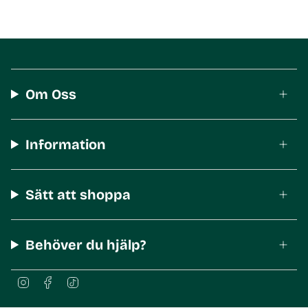
Om Oss
Information
Sätt att shoppa
Behöver du hjälp?
I
F
T
n
a
i
s
c
k