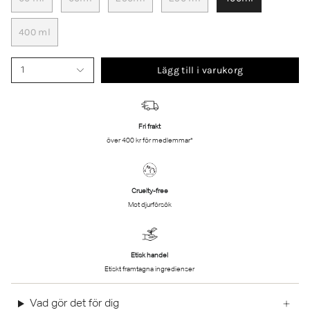
400 ml
Lägg till i varukorg
1
Fri frakt
över 400 kr för medlemmar*
Cruelty-free
Mot djurförsök
Etisk handel
Etiskt framtagna ingredienser
Vad gör det för dig