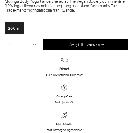
Moringa Body Yogurt är certifierad av The Vegan Society och innehåller
92% ingredienser av naturligt ursprung, däribland Community Fair
Trade-märkt moringafröolja från Rwanda.
200ml
Lägg till i varukorg
1
Fri frakt
över 400 kr för medlemmar*
Cruelty-free
Mot djurförsök
Etisk handel
Etiskt framtagna ingredienser