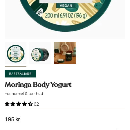
BÄSTSÄLJARE
Moringa Body Yogurt
För normal & torr hud
62
195 kr